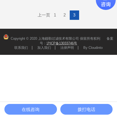
尘滤芯
器
上一页
1
2
3
Copyright © 2020 上海颇勒过滤技术有限公司 保留所有权利 备案
PGS系列防静电聚酯覆膜除
PGHP系列耐高温高效过滤
号：
沪ICP备13033746号
尘滤芯
器
联系我们
加入我们
法律声明
By Cloudinto
PGS防静电覆膜除尘滤
PGHP系列耐高温高效过
筒，采用导电涂层+PTFE
滤器采用低阻力超细玻璃
热覆膜双重性能的过滤材
纤维滤纸制成，铝箔分
料，能够同时除静电及高
隔，外框可选铝合金或者
精度过滤。滤层表面...
不锈钢，采用耐高温密
查看详情
查看详情
>>
>>
封...
在线咨询
拨打电话