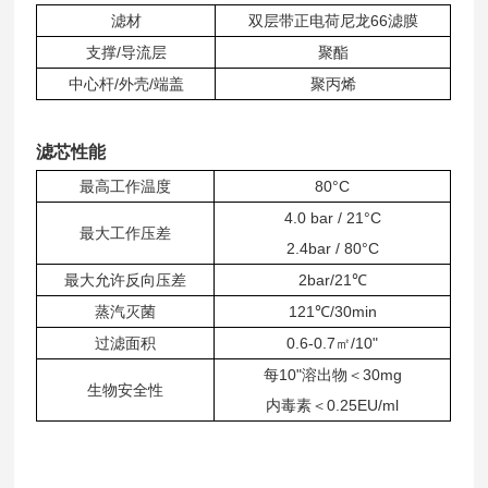
滤材
双层带正电荷尼龙66滤膜
支撑/导流层
聚酯
中心杆/外壳/端盖
聚丙烯
滤芯性能
最高工作温度
80°C
4.0 bar / 21°C
最大工作压差
2.4bar / 80°C
最大允许反向压差
2bar/21
℃
蒸汽灭菌
121
℃
/30min
过滤面积
0.6-0.7㎡/10"
每
10"
溶出物＜
30mg
生物安全性
内毒素
＜
0.25EU/ml