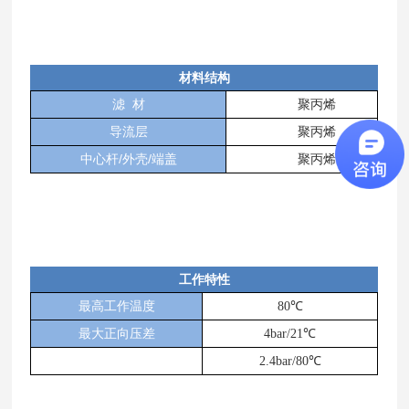
材料结构
滤
材
聚丙烯
导流层
聚丙烯
/
/
中心杆
外壳
端盖
聚丙烯
工作特性
最高工作温度
80
℃
最大正向压差
4bar/21
℃
2.4bar/80
℃